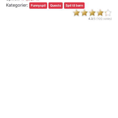
Kategorier:
Funnyspil
Quests
Spil til børn
4.3
/5 (
100
votes)