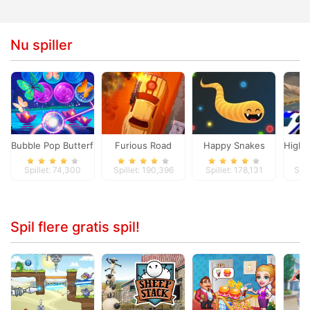
Nu spiller
Bubble Pop Butterfly
Furious Road
Happy Snakes
Highw
Spillet: 74,300
Spillet: 190,396
Spillet: 178,131
Spil
Spil flere gratis spil!