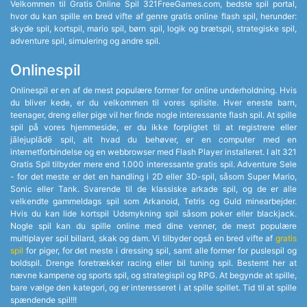
Velkommen til Gratis Online Spil 321FreeGames.com, bedste spil portal,
hvor du kan spille en bred vifte af genre gratis online flash spil, herunder:
skyde spil, kortspil, mario spil, børn spil, logik og brætspil, strategiske spil,
adventure spil, simulering og andre spil.
Onlinespil
Onlinespil er en af de mest populære former for online underholdning. Hvis
du bliver kede, er du velkommen til vores spilsite. Hver eneste barn,
teenager, dreng eller pige vil her finde nogle interessante flash spil. At spille
spil på vores hjemmeside, er du ikke forpligtet til at registrere eller
jālejuplādē spil, alt hvad du behøver, er en computer med en
internetforbindelse og en webbrowser med Flash Player installeret. I alt 321
Gratis Spil tilbyder mere end 1.000 interessante gratis spil. Adventure Sele
- for det meste er det en handling i 2D eller 3D-spil, såsom Super Mario,
Sonic eller Tank. Svarende til de klassiske arkade spil, og de ​​er alle
velkendte gammeldags spil som Arkanoid, Tetris og Guld minearbejder.
Hvis du kan lide kortspil Udsmykning spil såsom poker eller blackjack.
Nogle spil kan du spille online med dine venner, de mest populære
multiplayer spil billard, skak og dam. Vi tilbyder også en bred vifte af
gratis
spil
for piger, for det meste i dressing spil, samt alle former for puslespil og
boldspil. Drenge foretrækker racing eller bil tuning spil. Bestemt her at
nævne kampene og sports spil, og strategispil og RPG. At begynde at spille,
bare vælge den kategori, og er interesseret i at spille spillet. Tid til at spille
spændende spil!!!