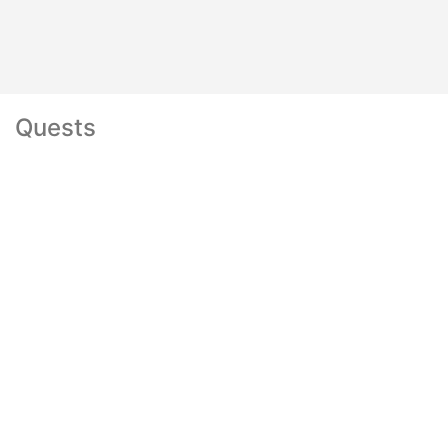
Quests