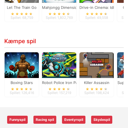
Let The Train Go
Mahjongg Dimensions
Drive-in Cinema: Idle Game
Ch
Spillet: 68,759
Spillet: 1,802,769
Spillet: 49,558
Spil
Kæmpe spil
Boxing Stars
Robot Police Iron Panther
Killer Assassin
Super
Spillet: 126,416
Spillet: 157,219
Spillet: 198,424
Spil
Funnyspil
Racing spil
Eventyrspil
Skydespil