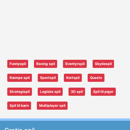
Funnyspil
Racing spil
Eventyrspil
Skydespil
Kæmpe spil
Sportspil
Kortspil
Quests
Strategispil
Logiske spil
3D spil
Spil til piger
Spil til børn
Multiplayer spil