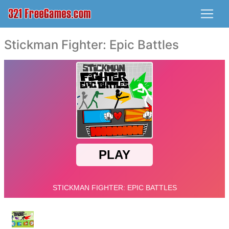
Stickman Fighter: Epic Battles