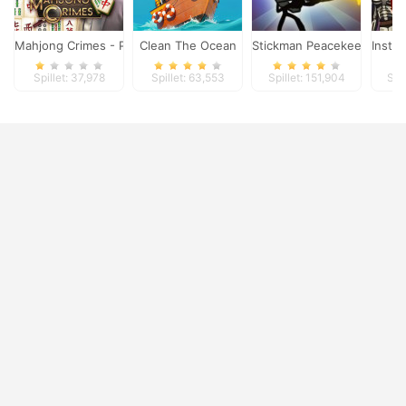
Mahjong Crimes - Puzzle Story
Clean The Ocean
Stickman Peacekeeper
Insta
Spillet: 37,978
Spillet: 63,553
Spillet: 151,904
Spi