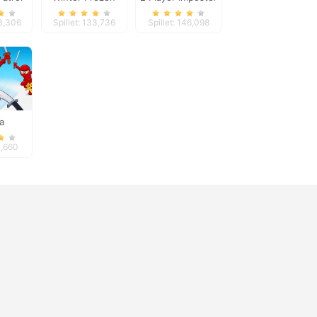
own
Soccer
03,306
Spillet: 133,736
Spillet: 146,098
a
3,660