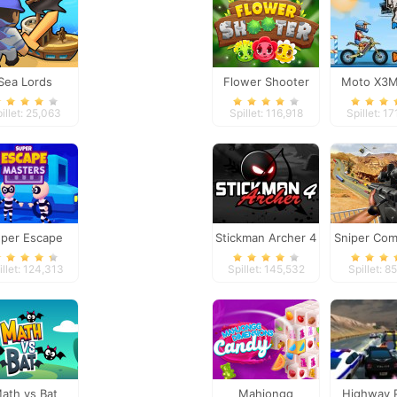
Sea Lords
Flower Shooter
Moto X3M
Part
illet: 25,063
Spillet: 116,918
Spillet: 1
per Escape
Stickman Archer 4
Sniper Com
Masters
illet: 124,313
Spillet: 145,532
Spillet: 8
ath vs Bat
Mahjongg
Highway P