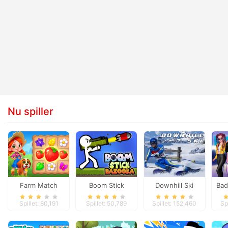
Nu spiller
Farm Match
Boom Stick
Downhill Ski
Bad
Seasons
Bazooka
Spillet: 80,191
Spillet: 50,789
Spillet: 152,460
Sp