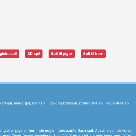
giske spil
3D spil
Spil til piger
Spil til børn
tspil, mario spil, børn spil, logik og brætspil, strategiske spil, adventure spil,
 eller pige vil her finde nogle interessante flash spil. At spille spil på vores
r med Flash Player installeret. I alt 321 Gratis Spil tilbyder mere end 1.000