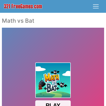
Math vs Bat