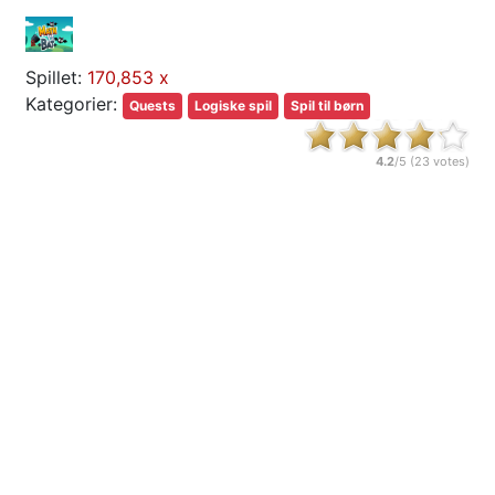
Spillet:
170,853 x
Kategorier:
Quests
Logiske spil
Spil til børn
4.2
/5 (
23
votes)