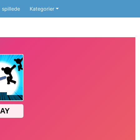
 spillede
Kategorier