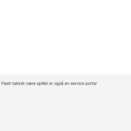
 Flash takket være spillet er også en service portal