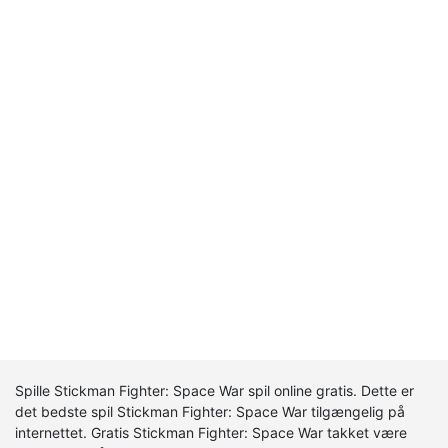
Spille Stickman Fighter: Space War spil online gratis. Dette er
det bedste spil Stickman Fighter: Space War tilgængelig på
internettet. Gratis Stickman Fighter: Space War takket være