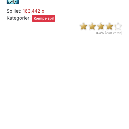
Spillet:
163,442 x
Kategorier:
Kæmpe spil
4.3
/5 (
249
votes)