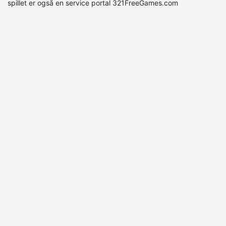
spillet er også en service portal 321FreeGames.com