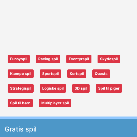
Funnyspil
Racing spil
Eventyrspil
Skydespil
Kæmpe spil
Sportspil
Kortspil
Quests
Strategispil
Logiske spil
3D spil
Spil til piger
Spil til børn
Multiplayer spil
Gratis spil