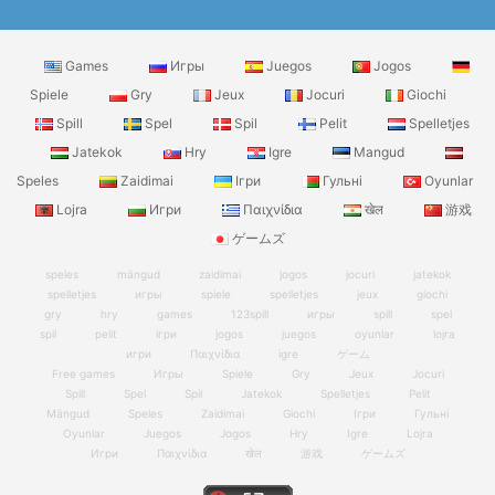
Games
Игры
Juegos
Jogos
Spiele
Gry
Jeux
Jocuri
Giochi
Spill
Spel
Spil
Pelit
Spelletjes
Jatekok
Hry
Igre
Mangud
Speles
Zaidimai
Ігри
Гульні
Oyunlar
Lojra
Игри
Παιχνίδια
खेल
游戏
ゲームズ
speles
mängud
zaidimai
jogos
jocuri
jatekok
spelletjes
игры
spiele
spelletjes
jeux
giochi
gry
hry
games
123spill
игры
spill
spel
spil
pelit
ігри
jogos
juegos
oyunlar
lojra
игри
Παιχνίδια
igre
ゲーム
Free games
Игры
Spiele
Gry
Jeux
Jocuri
Spill
Spel
Spil
Jatekok
Spelletjes
Pelit
Mängud
Speles
Zaidimai
Giochi
Ігри
Гульні
Oyunlar
Juegos
Jogos
Hry
Igre
Lojra
Игри
Παιχνίδια
खेल
游戏
ゲームズ