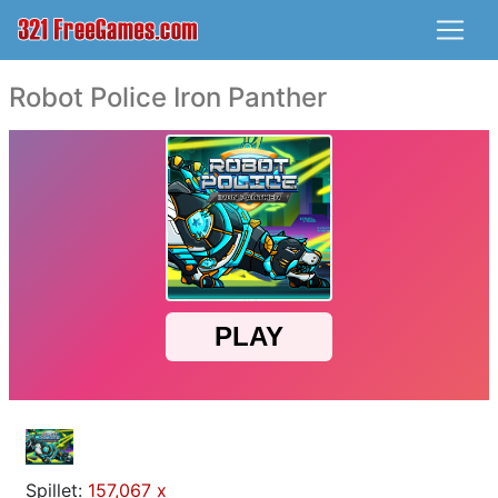
Robot Police Iron Panther
Spillet:
157,067 x