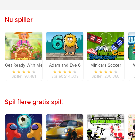
Nu spiller
Get Ready With Me Garden Decoration
Adam and Eve 6
Minicars Soccer
Win
Spillet: 98,481
Spillet: 214,609
Spillet: 200,380
Spi
Spil flere gratis spil!