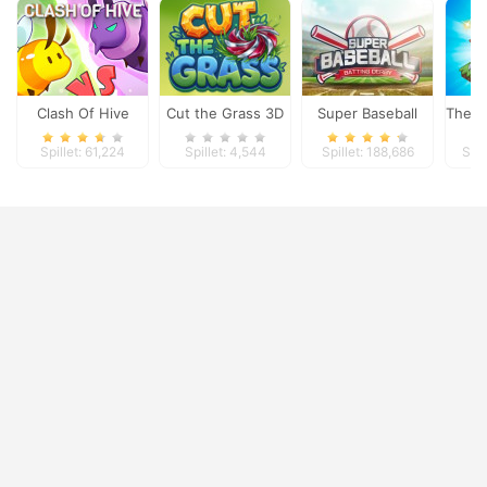
Clash Of Hive
Cut the Grass 3D
Super Baseball
The M
Spillet: 61,224
Spillet: 4,544
Spillet: 188,686
Spil