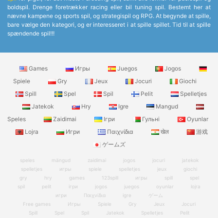
boldspil. Drenge foretrækker racing eller bil tuning spil. Bestemt her at
nævne kampene og sports spil, og strategispil og RPG. At begynde at spille,
bare vælge den kategori, og er interesseret i at spille spillet. Tid til at spille
spændende spil!!!
Games
Игры
Juegos
Jogos
Spiele
Gry
Jeux
Jocuri
Giochi
Spill
Spel
Spil
Pelit
Spelletjes
Jatekok
Hry
Igre
Mangud
Speles
Zaidimai
Ігри
Гульні
Oyunlar
Lojra
Игри
Παιχνίδια
खेल
游戏
ゲームズ
speles
mängud
zaidimai
jogos
jocuri
jatekok
spelletjes
игры
spiele
spelletjes
jeux
giochi
gry
hry
games
123spill
игры
spill
spel
spil
pelit
ігри
jogos
juegos
oyunlar
lojra
игри
Παιχνίδια
igre
ゲーム
Free games
Игры
Spiele
Gry
Jeux
Jocuri
Spill
Spel
Spil
Jatekok
Spelletjes
Pelit