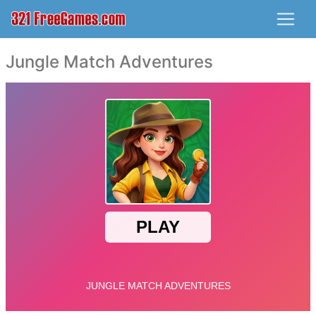
Jungle Match Adventures