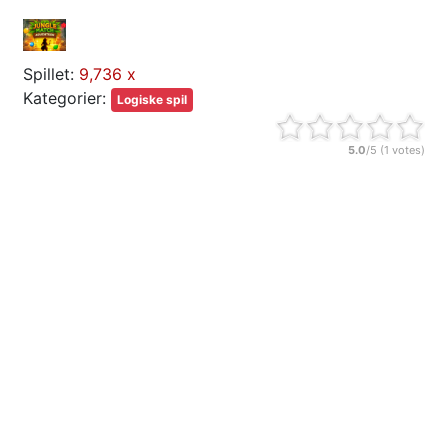
Spillet:
9,736 x
Kategorier:
Logiske spil
5.0
/5 (
1
votes)