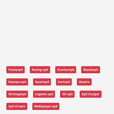
Funnyspil
Racing spil
Eventyrspil
Skydespil
Kæmpe spil
Sportspil
Kortspil
Quests
Strategispil
Logiske spil
3D spil
Spil til piger
Spil til børn
Multiplayer spil