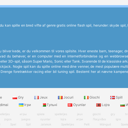
n spille en bred vifte af genre gratis online flash spil, herunder: skyde spil, kor
liver kede, er du velkommen til vores spilsite. Hver eneste barn, teenager, dreng
alt hvad du behøver, er en computer med en internetforbindelse og en webbrowse
D eller 3D-spil, såsom Super Mario, Sonic eller Tank. Svarende til de klassiske ark
ckjack. Nogle spil kan du spille online med dine venner, de mest populære multipl
pil. Drenge foretrækker racing eller bil tuning spil. Bestemt her at nævne kampen
le
Gry
Jeux
Jocuri
Giochi
Spill
dimai
Ігри
Гульні
Oyunlar
Lojra
И
elletjes
игры
spiele
spelletjes
jeux
giochi
gry
h
jogos
juegos
oyunlar
lojra
игри
Παιχνίδια
igre
l
Spel
Spil
Jatekok
Spelletjes
Pelit
Mängud
Spel