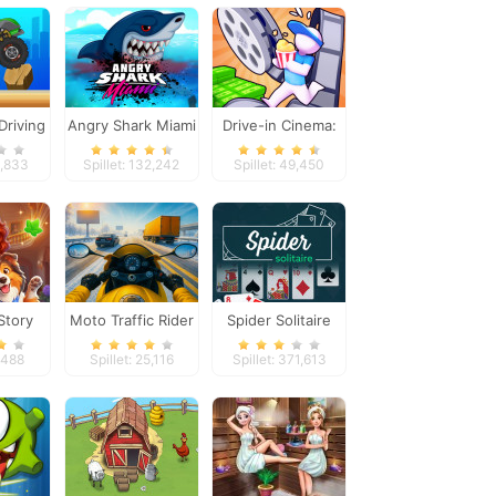
Driving
Angry Shark Miami
Drive-in Cinema:
Idle Game
4,833
Spillet: 132,242
Spillet: 49,450
Story
Moto Traffic Rider
Spider Solitaire
h
4,488
Spillet: 25,116
Spillet: 371,613