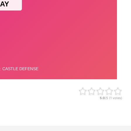
5.0
/5 (
1
votes)