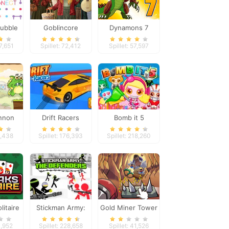
ubble
Goblincore
Dynamons 7
ct
Aesthetic
27,651
Spillet: 72,412
Spillet: 57,597
nnon
Drift Racers
Bomb it 5
Pack
0,438
Spillet: 176,393
Spillet: 218,260
litaire
Stickman Army:
Gold Miner Tower
The Defenders
Defense
3,952
Spillet: 228,658
Spillet: 41,526