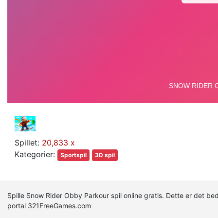
Spillet:
20,833 x
Kategorier:
Sportspil
3D spil
Spille Snow Rider Obby Parkour spil online gratis. Dette er det b
portal 321FreeGames.com