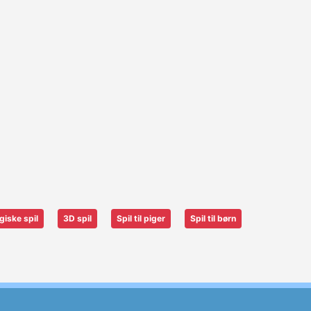
giske spil
3D spil
Spil til piger
Spil til børn