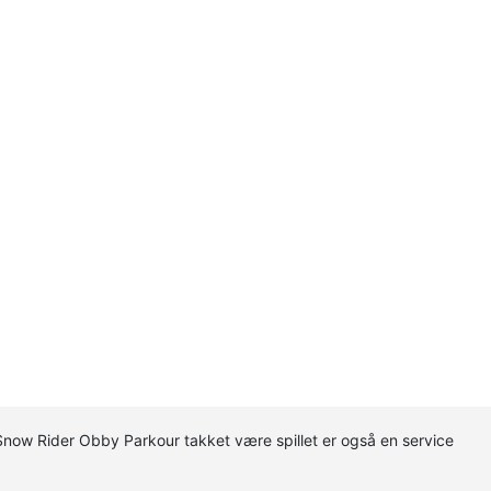
 Snow Rider Obby Parkour takket være spillet er også en service