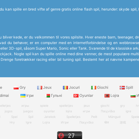
n spille en bred vifte af genre gratis online flash spil, herunder: skyde spil, kor
liver kede, er du velkommen til vores spilsite. Hver eneste barn, teenager, dreng
alt hvad du behøver, er en computer med en internetforbindelse og en webbrowse
D eller 3D-spil, såsom Super Mario, Sonic eller Tank. Svarende til de klassiske ark
ckjack. Nogle spil kan du spille online med dine venner, de mest populære multipl
pil. Drenge foretrækker racing eller bil tuning spil. Bestemt her at nævne kampen
le
Gry
Jeux
Jocuri
Giochi
Spill
dimai
Ігри
Гульні
Oyunlar
Lojra
И
elletjes
игры
spiele
spelletjes
jeux
giochi
gry
h
jogos
juegos
oyunlar
lojra
игри
Παιχνίδια
igre
l
Spel
Spil
Jatekok
Spelletjes
Pelit
Mängud
Spel
Hry
Igre
Lojra
Игри
Παιχνίδια
खेल
游戏