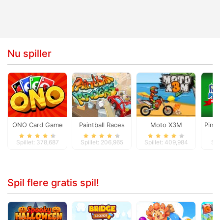
Nu spiller
ONO Card Game
Paintball Races
Moto X3M
Pinba
Spillet: 378,687
Spillet: 206,965
Spillet: 409,984
Spi
Spil flere gratis spil!