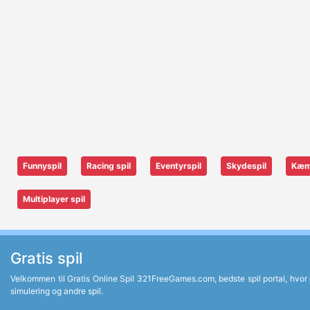
Funnyspil
Racing spil
Eventyrspil
Skydespil
Kæm
Multiplayer spil
Gratis spil
Velkommen til Gratis Online Spil 321FreeGames.com, bedste spil portal, hvor du ka
simulering og andre spil.