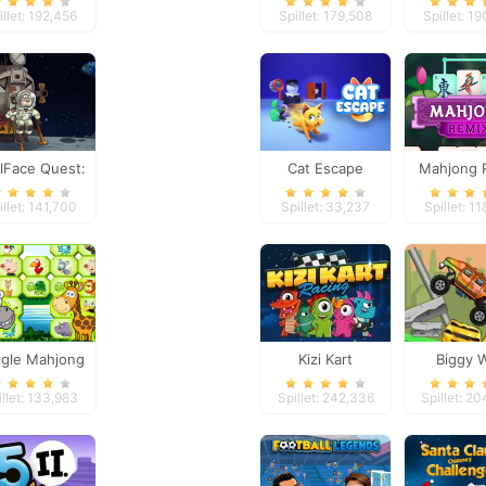
Deluxe
illet: 192,456
Spillet: 179,508
Spillet: 1
llFace Quest:
Cat Escape
Mahjong 
USA 1
illet: 141,700
Spillet: 33,237
Spillet: 1
gle Mahjong
Kizi Kart
Biggy 
Deluxe
illet: 133,983
Spillet: 242,336
Spillet: 2